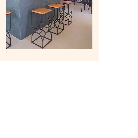
A banqueta DI foi pensada para que todos os seus lados
pudessem ser utilizados, de forma que é possível ter apoio
dos pés em qualquer posição. O desenho da banqueta
proporciona versatilidade e autenticidade com a base em
tubos de aço e o assento em madeira maciça. A banqueta
é uma peça que permeia diversos ambientes e estilos,
além de ter um desenho marcante e contemporâneo.
DOWNLOAD DA BANQUETA DI
ARQUIVO 2D
ARQUIVO 3D